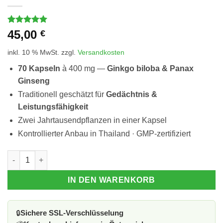
Bewertet
3
45,00
€
mit
5
von
5, basierend
inkl. 10 % MwSt.
zzgl.
Versandkosten
auf
Kundenbewertungen
70 Kapseln
à 400 mg —
Ginkgo biloba & Panax
Ginseng
Traditionell geschätzt für
Gedächtnis &
Leistungsfähigkeit
Zwei Jahrtausendpflanzen in einer Kapsel
Kontrollierter Anbau in Thailand · GMP-zertifiziert
GINKGO & GINSENG Menge
IN DEN WARENKORB
🔒
Sichere SSL-Verschlüsselung