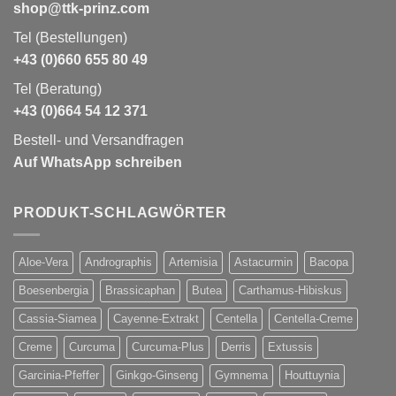
shop@ttk-prinz.com
Tel (Bestellungen)
+43 (0)660 655 80 49
Tel (Beratung)
+43 (0)664 54 12 371
Bestell- und Versandfragen
Auf WhatsApp schreiben
PRODUKT-SCHLAGWÖRTER
Aloe-Vera
Andrographis
Artemisia
Astacurmin
Bacopa
Boesenbergia
Brassicaphan
Butea
Carthamus-Hibiskus
Cassia-Siamea
Cayenne-Extrakt
Centella
Centella-Creme
Creme
Curcuma
Curcuma-Plus
Derris
Extussis
Garcinia-Pfeffer
Ginkgo-Ginseng
Gymnema
Houttuynia