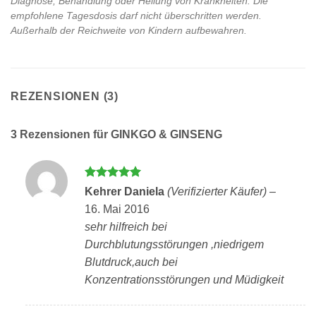
Diagnose, Behandlung oder Heilung von Krankheiten. Die
empfohlene Tagesdosis darf nicht überschritten werden.
Außerhalb der Reichweite von Kindern aufbewahren.
REZENSIONEN (3)
3 Rezensionen für
GINKGO & GINSENG
Bewertet
Kehrer Daniela
(Verifizierter Käufer)
–
mit
5
von
16. Mai 2016
5
sehr hilfreich bei
Durchblutungsstörungen ,niedrigem
Blutdruck,auch bei
Konzentrationsstörungen und Müdigkeit