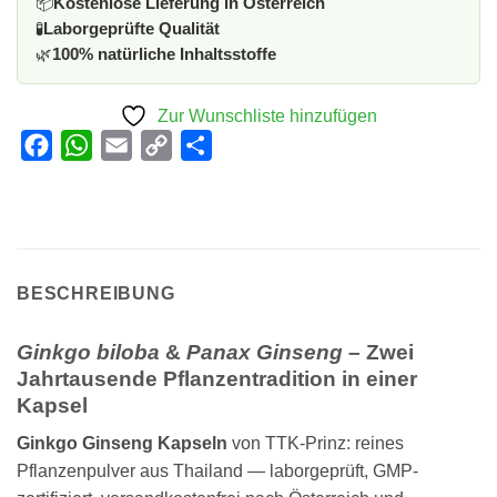
📦
Kostenlose Lieferung in Österreich
🧪
Laborgeprüfte Qualität
🌿
100% natürliche Inhaltsstoffe
Zur Wunschliste hinzufügen
Facebook
WhatsApp
Email
Copy
Teilen
Link
BESCHREIBUNG
Ginkgo biloba
&
Panax Ginseng
– Zwei
Jahrtausende Pflanzentradition in einer
Kapsel
Ginkgo Ginseng Kapseln
von TTK-Prinz: reines
Pflanzenpulver aus Thailand — laborgeprüft, GMP-