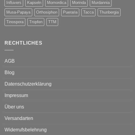
Influvers
Kapseln
Momordica
Morinda
Murdannia
Musa-Papaya
Orthosiphon
Pueraria
Tacca
Thunbergia
Tinospora
Tropfen
TTM
RECHTLICHES
AGB
Blog
Datenschutzerklärung
Impressum
Über uns
Versandarten
Widerrufsbelehrung