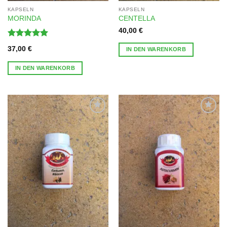
KAPSELN
KAPSELN
MORINDA
CENTELLA
40,00
€
Bewertet
37,00
€
IN DEN WARENKORB
mit
5
von
5
IN DEN WARENKORB
Zur
Zur
Wunschliste
Wunschliste
hinzufügen
hinzufügen