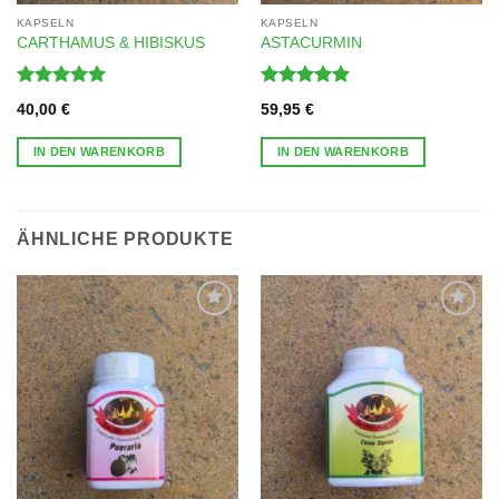
KAPSELN
KAPSELN
CARTHAMUS & HIBISKUS
ASTACURMIN
Bewertet
Bewertet
40,00
€
59,95
€
mit
5
von
mit
5
von
5
5
IN DEN WARENKORB
IN DEN WARENKORB
ÄHNLICHE PRODUKTE
Zur
Zur
Wunschliste
Wunschliste
hinzufügen
hinzufügen