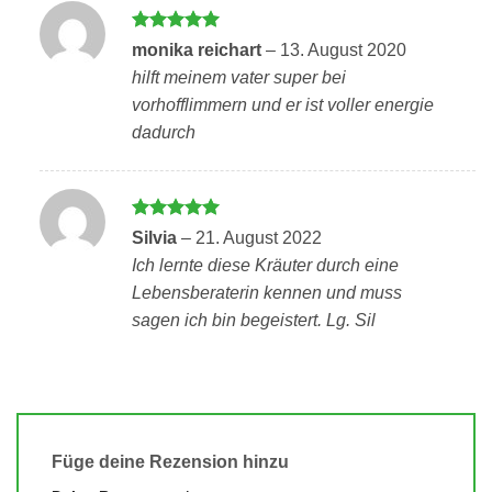
Bewertet
monika reichart
–
13. August 2020
mit
5
von
hilft meinem vater super bei
5
vorhofflimmern und er ist voller energie
dadurch
Bewertet
Silvia
–
21. August 2022
mit
5
von
Ich lernte diese Kräuter durch eine
5
Lebensberaterin kennen und muss
sagen ich bin begeistert. Lg. Sil
Füge deine Rezension hinzu