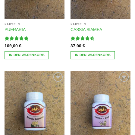
KAPSELN
KAPSELN
PUERARIA
CASSIA SIAMEA
Bewertet
Bewertet
109,00
€
37,00
€
mit
5
von
mit
4.5
5
von 5
IN DEN WARENKORB
IN DEN WARENKORB
Zur
Zur
Wunschliste
Wunschliste
hinzufügen
hinzufügen