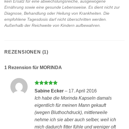
kein Ersatz für eine abwechslungsreiche, ausgewogene
Ernährung sowie eine gesunde Lebensweise. Es dient nicht zur
Diagnose, Behandlung oder Heilung von Krankheiten. Die
empfohlene Tagesdosis darf nicht überschritten werden.
Außerhalb der Reichweite von Kindern aufbewahren.
REZENSIONEN (1)
1 Rezension für
MORINDA
Bewertet
Sabine Ecker
–
17. April 2016
mit
5
von
Ich habe die Morinda Kapseln damals
5
eigentlich für meinen Mann gekauft
(wegen Bluthochdruck), mittlerweile
nehme ich sie aber auch selber, weil ich
mich dadurch fitter fühle und weniger oft