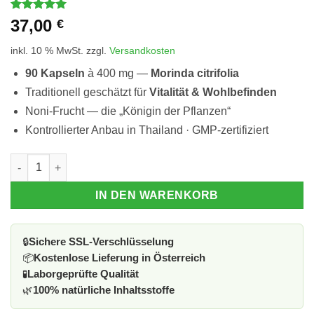
Bewertet
1
37,00
€
mit
5
von
5, basierend
inkl. 10 % MwSt.
zzgl.
Versandkosten
auf
Kundenbewertung
90 Kapseln
à 400 mg —
Morinda citrifolia
Traditionell geschätzt für
Vitalität & Wohlbefinden
Noni-Frucht — die „Königin der Pflanzen“
Kontrollierter Anbau in Thailand · GMP-zertifiziert
MORINDA Menge
IN DEN WARENKORB
🔒
Sichere SSL-Verschlüsselung
📦
Kostenlose Lieferung in Österreich
🧪
Laborgeprüfte Qualität
🌿
100% natürliche Inhaltsstoffe