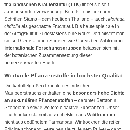
thailändischen Kräuterkultur (TTK)
findet sie seit
Jahrtausenden Verwendung. Bereits in historischen
Schriften Siams – dem heutigen Thailand – taucht
Morinda
citrifolia
als geschätzte Frucht auf. Bis heute spielt sie in
der Alltagskultur Südostasiens eine Rolle: Dort mischt man
sie seit Generationen Speisen wie Currys bei.
Zahlreiche
internationale Forschungsgruppen
befassen sich mit
der botanischen Zusammensetzung dieser
bemerkenswerten Frucht.
Wertvolle Pflanzenstoffe in höchster Qualität
Die kartoffelgroßen Früchte des indischen
Maulbeerstrauchs enthalten eine
besonders hohe Dichte
an sekundären Pflanzenstoffen
– darunter Serotonin,
Scopolamin sowie weitere bioaktive Substanzen. Unser
Fruchtpulver stammt ausschließlich aus
Wildfrüchten
,
nicht aus gedüngtem Farmanbau. Wir trocknen die reifen
Früchte schonend, verreiben sie zu feinem Pulver – ganz