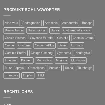
PRODUKT-SCHLAGWÖRTER
Aloe-Vera
Andrographis
Artemisia
Astacurmin
Bacopa
Boesenbergia
Brassicaphan
Butea
Carthamus-Hibiskus
Cassia-Siamea
Cayenne-Extrakt
Centella
Centella-Creme
Creme
Curcuma
Curcuma-Plus
Derris
Extussis
Garcinia-Pfeffer
Ginkgo-Ginseng
Gymnema
Houttuynia
Influvers
Kapseln
Momordica
Morinda
Murdannia
Musa-Papaya
Orthosiphon
Pueraria
Tacca
Thunbergia
Tinospora
Tropfen
TTM
RECHTLICHES