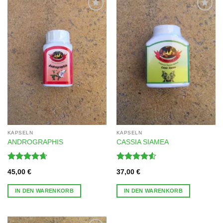
Zur
Zur
Wunschliste
Wunschliste
hinzufügen
hinzufügen
KAPSELN
KAPSELN
ANDROGRAPHIS
CASSIA SIAMEA
Bewertet
Bewertet
45,00
€
37,00
€
mit
4.67
mit
4.5
von 5
von 5
IN DEN WARENKORB
IN DEN WARENKORB