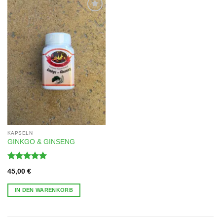
Zur
Wunschliste
hinzufügen
KAPSELN
GINKGO & GINSENG
Bewertet
45,00
€
mit
5
von
5
IN DEN WARENKORB