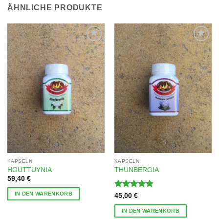
ÄHNLICHE PRODUKTE
Zur
Zur
Wunschliste
Wunschliste
hinzufügen
hinzufügen
KAPSELN
KAPSELN
HOUTTUYNIA
THUNBERGIA
59,40
€
IN DEN WARENKORB
Bewertet
45,00
€
mit
5
von
5
IN DEN WARENKORB